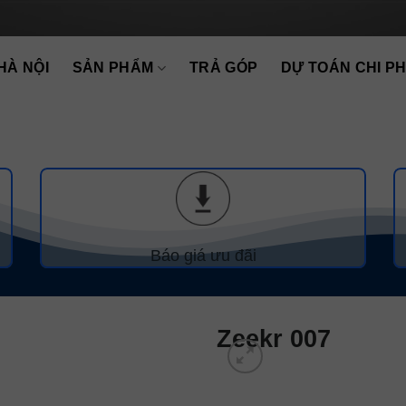
HÀ NỘI
SẢN PHẨM
TRẢ GÓP
DỰ TOÁN CHI PH
Báo giá ưu đãi
Zeekr 007