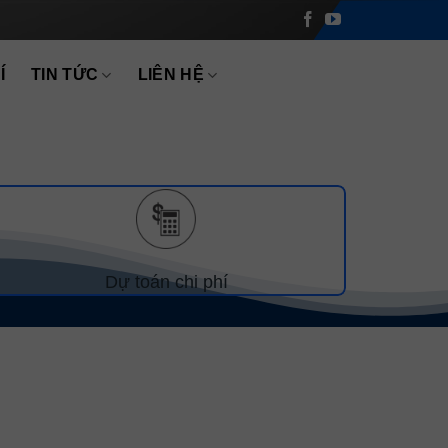
Í
TIN TỨC
LIÊN HỆ
Dự toán chi phí