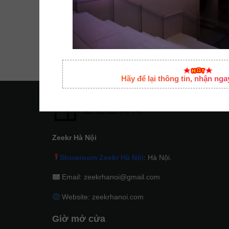
Hãy để lại thông tin, nhận ng
Zeekr Hà Nội
Showroom Zeekr Hà Nội
: Hà Nội.
Email: zeekrhanoi@gmail.com
Website: zeekrhanoi.com
Giờ mở cửa