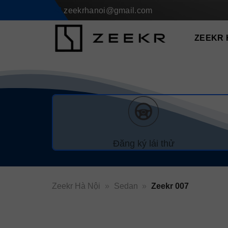
Skip
zeekrhanoi@gmail.com
to
content
ZEEKR 
Đăng ký lái thử
Zeekr Hà Nội
»
Sedan
»
Zeekr 007