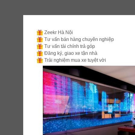
Zeekr Hà Nội
Tư vấn bán hàng chuyên nghiệp
Tư vấn tài chính trả góp
Đăng ký, giao xe tận nhà
Báo giá ưu đã
Trải nghiệm mua xe tuyệt vời