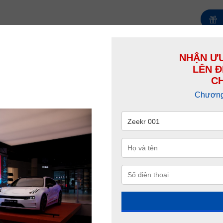
NHẬN ƯU
LÊN Đ
Các mẫu Zeekr 0
CH
Chương 
i