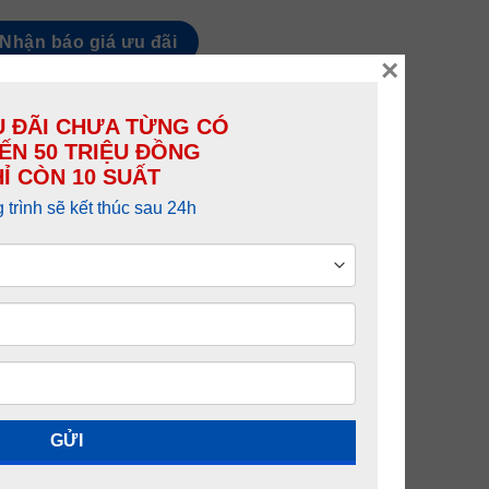
Nhận báo giá ưu đãi
×
 ĐÃI CHƯA TỪNG CÓ
ẾN 50 TRIỆU ĐỒNG
07
Ỉ CÒN 10 SUẤT
trình sẽ kết thúc sau 24h