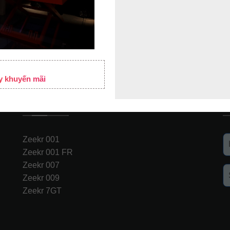
ay khuyến mãi
Sản phẩm
Đ
Zeekr 001
Zeekr 001 FR
Zeekr 007
Zeekr 009
Zeekr 7GT